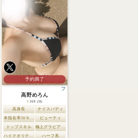
予約満了
ファムファタール
高野めろん
168 (H)
T.
高身長
ナイスバディ
本指名率50％以上
ビューティ
トップスキル
極上グラビアスタイル
ハイクオリティスキル
ハーフ系